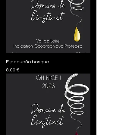
El pequeño bosque
Precio
8,00 €