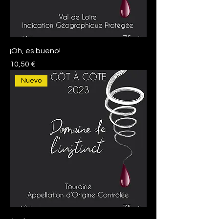
¡Oh, es bueno!
Precio
10,50 €
Nuevo