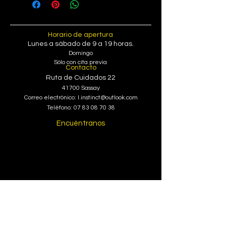
Horario de apertura
Lunes
a sábado de 9 a 19 horas.
Domingo
Sólo con cita previa
Contacto
Ruta de Cuidados 22
41700 Sassay
Correo electrónico:
l.instinct@outlook.com
Teléfono:
07 83 08 70 38
Encuéntranos