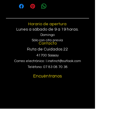
Horario de apertura
Lunes
a sábado de 9 a 19 horas.
Domingo
Sólo con cita previa
Contacto
Ruta de Cuidados 22
41700 Sassay
Correo electrónico:
l.instinct@outlook.com
Teléfono:
07 83 08 70 38
Encuéntranos