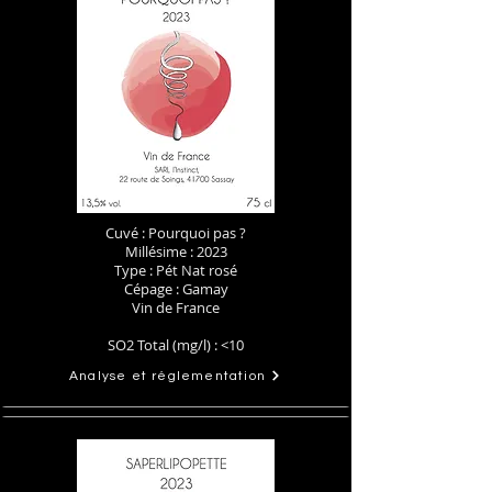
Cuvé : Pourquoi pas ?
Millésime : 2023
Type : Pét Nat rosé
Cépage : Gamay
Vin de France​
SO2 Total (mg/l) : <10
Analyse et réglementation