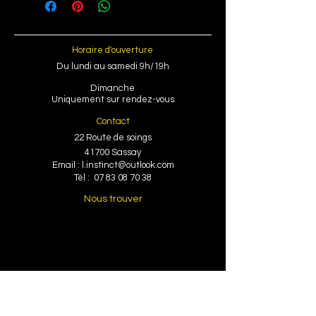
Horaire d'ouverture
Du lundi au samedi 9h/19h
Dimanche
Uniquement sur rendez-vous
Contact
​22 Route de soings
41700 Sassay
​Email :
l.instinct@outlook.com
​Tél :
07 83 08 70 38
Nous trouver